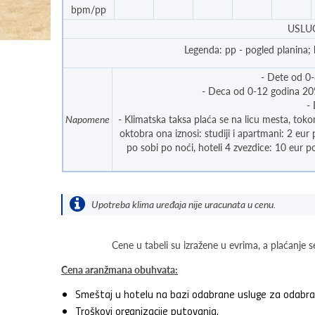
bpm/pp
USLU
Legenda: pp - pogled planina;
- Dete od 0-
- Deca od 0-12 godina 20
-
Napomene
- Klimatska taksa plaća se na licu mesta, tok
oktobra ona iznosi: studiji i apartmani: 2 eur 
po sobi po noći, hoteli 4 zvezdice: 10 eur po
Upotreba klima uređaja nije uracunata u cenu.
Cene u tabeli su izražene u evrima, a plaćanje s
Cena aranžmana obuhvata:
Smeštaj u hotelu na bazi odabrane usluge za odabran
Troškovi organizacije putovanja.