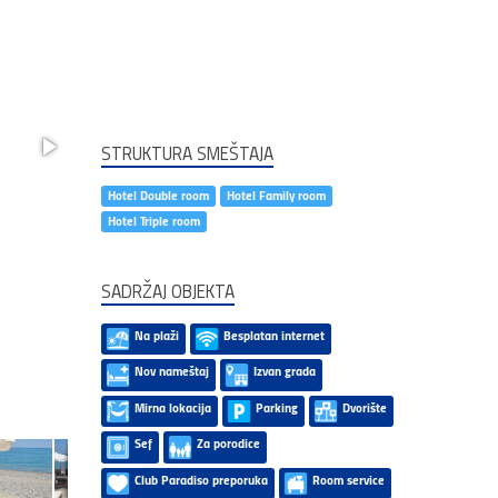
STRUKTURA SMEŠTAJA
Hotel Double room
Hotel Family room
Hotel Triple room
SADRŽAJ OBJEKTA
Na plaži
Besplatan internet
Nov nameštaj
Izvan grada
Mirna lokacija
Parking
Dvorište
Sef
Za porodice
Club Paradiso preporuka
Room service