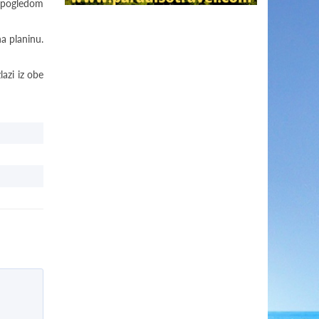
i pogledom
a planinu.
lazi iz obe