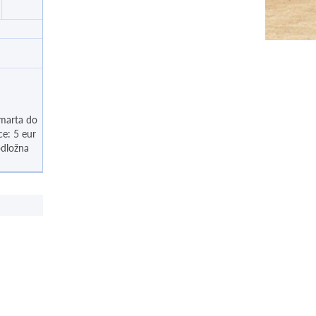
 marta do
ce: 5 eur
odložna