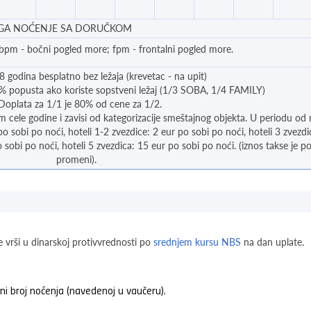
GA NOĆENJE SA DORUČKOM
 bpm - bočni pogled more; fpm - frontalni pogled more.
8 godina besplatno bez ležaja (krevetac - na upit)
% popusta ako koriste sopstveni ležaj (1/3 SOBA, 1/4 FAMILY)
 Doplata za 1/1 je 80% od cene za 1/2.
om cele godine i zavisi od kategorizacije smeštajnog objekta. U periodu od
po sobi po noći, hoteli 1-2 zvezdice: 2 eur po sobi po noći, hoteli 3 zvezdi
 sobi po noći, hoteli 5 zvezdica: 15 eur po sobi po noći. (iznos takse je p
promeni).
e vrši u dinarskoj protivvrednosti po
srednjem kursu NBS
na dan uplate.
i broj noćenja (navedenoj u vaučeru).