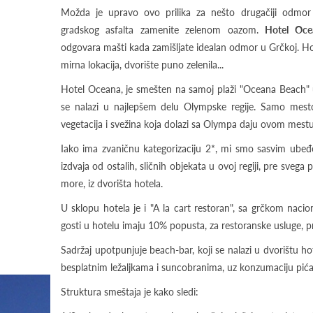
Možda je upravo ovo prilika za nešto drugačiji odmor 
gradskog asfalta zamenite zelenom oazom.
Hotel Oce
odgovara mašti kada zamišljate idealan odmor u Grčkoj. Hote
mirna lokacija, dvorište puno zelenila...
Hotel Oceana, je smešten na samoj plaži "Oceana Beach"
se nalazi u najlepšem delu Olympske regije. Samo mest
vegetacija i svežina koja dolazi sa Olympa daju ovom mes
Iako ima zvaničnu kategorizaciju 2*, mi smo sasvim ubeđe
izdvaja od ostalih, sličnih objekata u ovoj regiji, pre svega
more, iz dvorišta hotela.
U sklopu hotela je i "A la cart restoran", sa grčkom nacio
gosti u hotelu imaju 10% popusta, za restoranske usluge, p
Sadržaj upotpunjuje beach-bar, koji se nalazi u dvorištu ho
besplatnim ležaljkama i suncobranima, uz konzumaciju pića.
Struktura smeštaja je kako sledi: