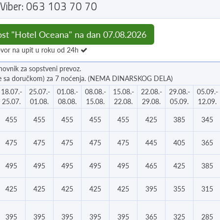
Viber: 063 103 70 70
ost "Hotel Oceana" na dan 07.08.2026
vor na upit u roku od 24h
novnik za sopstveni prevoz.
enje sa doručkom) za 7 noćenja. (NEMA DINARSKOG DELA)
18.07.-
25.07.-
01.08.-
08.08.-
15.08.-
22.08.-
29.08.-
05.09.-
25.07.
01.08.
08.08.
15.08.
22.08.
29.08.
05.09.
12.09.
455
455
455
455
455
425
385
345
475
475
475
475
475
445
405
365
495
495
495
495
495
465
425
385
425
425
425
425
425
395
355
315
395
395
395
395
395
365
325
285