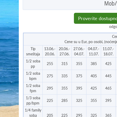
Mob/
Proverite dostupn
odgo
Ce
Cene su u Eur, po osobi, (noć
Tip
13.06.-
20.06.-
27.06.-
04.07.-
11.07.-
smeštaja
20.06.
27.06.
04.07.
11.07.
18.07.
1/2 soba
255
315
355
385
425
pp
1/2 soba
275
335
375
405
445
bpm
1/2 soba
295
355
395
425
465
fpm
1/3 soba
225
285
325
355
395
pp/bpm
1/4 family
soba
205
225
295
325
365