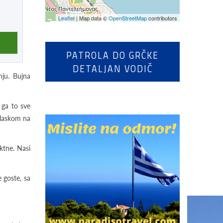
Leaflet
| Map data ©
OpenStreetMap
contributors
PATROLA DO GRČKE
DETALJAN VODIČ
ju. Bujna
 ga to sve
izlaskom na
ktne. Nasi
e goste, sa