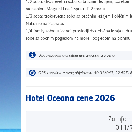
1/2 soba: dvokrevetna soba sa bračnim ležajem, toaletom
na planinu. Mogu biti na 1.spratu ili 2.spratu.
1/3 soba: trokrevetna soba sa bračnim ležajem i običnim 
Nalazi se na 2.spratu.
1/4 family soba: u jednoj prostoriji dva obična ležaja u dru
sobe sa bočnim pogledom na more i pogledom na planinu. N
Upotreba klima uređaja nije uracunata u cenu.
GPS koordinate ovog objekta su: 40.016047, 22.60716
Hotel Oceana cene 2026
Za inform
011/7