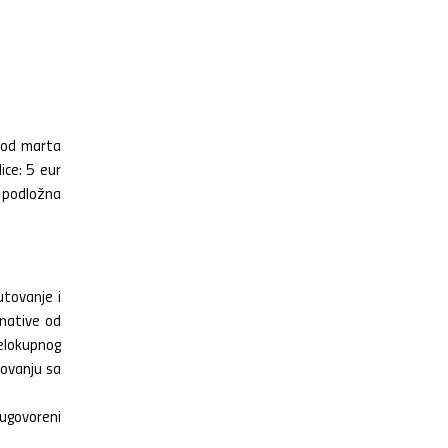
u od marta
ice: 5 eur
e podložna
utovanje i
rnative od
celokupnog
tovanju sa
 ugovoreni