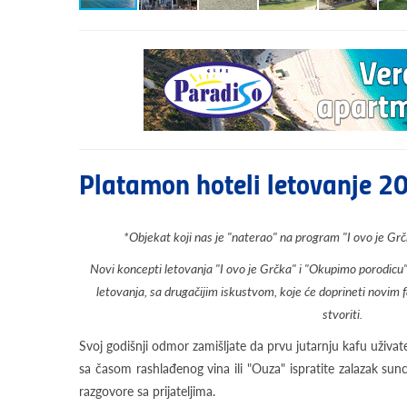
Platamon hoteli letovanje 2
*Objekat koji nas je "naterao" na program "I ovo je Gr
Novi koncepti letovanja "I ovo je Grčka" i "Okupimo porodicu"
letovanja, sa drugačijim iskustvom, koje će doprineti novi
stvoriti.
Svoj godišnji odmor zamišljate da prvu jutarnju kafu uživate
sa časom rashlađenog vina ili "Ouza" ispratite zalazak sun
razgovore sa prijateljima.