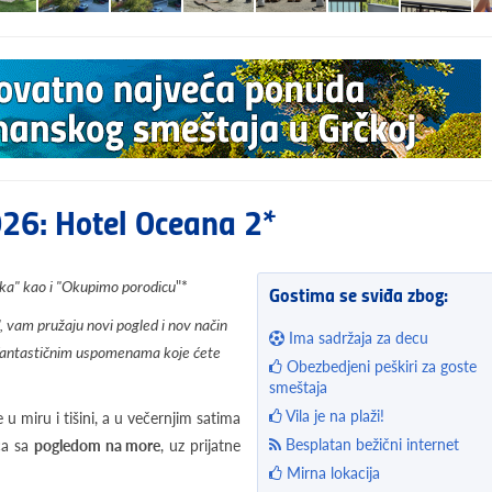
026: Hotel Oceana 2*
čka" kao i "Okupimo porodicu
"*
Gostima se sviđa zbog:
, vam pružaju novi pogled i nov način
Ima sadržaja za decu
m fantastičnim uspomenama koje ćete
Obezbedjeni peškiri za goste
smeštaja
Vila je na plaži!
 u miru i tišini, a u večernjim satima
Besplatan bežični internet
ca sa
pogledom na more
, uz prijatne
Mirna lokacija