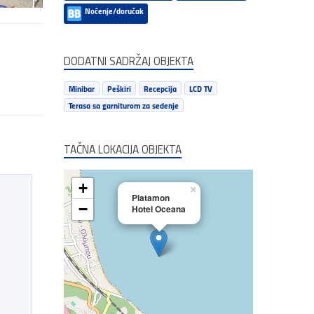
Noćenje/doručak
DODATNI SADRŽAJ OBJEKTA
Minibar
Peškiri
Recepcija
LCD TV
Terasa sa garniturom za sedenje
TAČNA LOKACIJA OBJEKTA
+
×
Platamon
−
Hotel Oceana