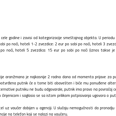
 cele godine i zavisi od kategorizacije smeštajnog objekta. U period
obi po noći, hoteli 1-2 zvezdice: 2 eur po sobi po noći, hoteli 3 zvezd
 po noći, hoteli 5 zvezdica: 15 eur po sobi po noći (iznos takse j
acije aranžmana je najkasnije 2 radna dana od momenta prijave za p
e potvrđena putnik će o tome biti obavešten i biće mu ponuđene alte
ternative putniku ne budu odgovarale, putnik ima pravo na povraćaj 
činjenicom i saglasio se sa istom prilikom potpisivanja ugovora o pu
otel uz vaučer dobijen u agenciji. U slučaju nemogućnosti da pronadju
cije na telefon koji se nalazi na vaučeru.