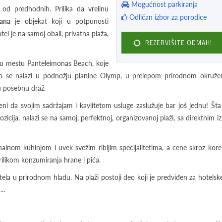
Mogućnost parkiranja
od predhodnih. Prilika da vrelinu
Odličan izbor za porodice
ana
je objekat koji u potpunosti
l je na samoj obali, privatna plaža,
REZERVIŠITE ODMAH!
 u mestu Panteleimonas Beach, koje
o se nalazi u podnožju planine Olymp, u prelepom prirodnom okružen
tu posebnu draž.
ni da svojim sadržajam i kavlitetom usluge zaslužuje bar još jednu! Šta
 pozicija, nalazi se na samoj, perfektnoj, organizovanoj plaži, sa direktnim 
nalnom kuhinjom i uvek svežim ribljim specijalitetima, a cene skroz kore
rilikom konzumiranja hrane i pića.
tela u prirodnom hladu. Na plaži postoji deo koji je predviđen za hotelsk
..