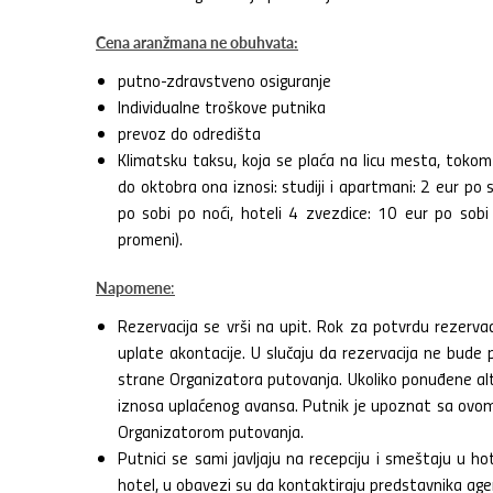
Cena aranžmana ne obuhvata:
putno-zdravstveno osiguranje
Individualne troškove putnika
prevoz do odredišta
Klimatsku taksu, koja se plaća na licu mesta, tokom
do oktobra ona iznosi: studiji i apartmani: 2 eur po s
po sobi po noći, hoteli 4 zvezdice: 10 eur po sobi
promeni).
Napomene
:
Rezervacija se vrši na upit. Rok za potvrdu rezerv
uplate akontacije. U slučaju da rezervacija ne bud
strane Organizatora putovanja. Ukoliko ponuđene al
iznosa uplaćenog avansa. Putnik je upoznat sa ovom 
Organizatorom putovanja.
Putnici se sami javljaju na recepciju i smeštaju u h
hotel, u obavezi su da kontaktiraju predstavnika agen