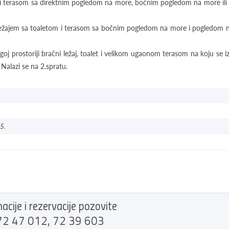
 i terasom sa direktnim pogledom na more, bočnim pogledom na more il
ležajem sa toaletom i terasom sa bočnim pogledom na more i pogledom n
goj prostoriji bračni ležaj, toalet i velikom ugaonom terasom na koju se iz
alazi se na 2.spratu.
5.
acije i rezervacije pozovite
2 47 012, 72 39 603