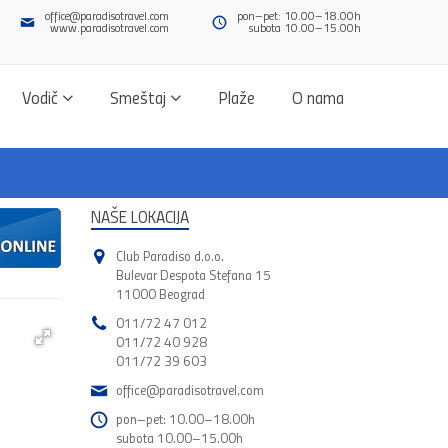
office@paradisotravel.com
pon–pet: 10.00–18.00h
www.paradisotravel.com
subota 10.00–15.00h
Vodič
Smeštaj
Plaže
O nama
NAŠE LOKACIJA
Club Paradiso d.o.o.
Bulevar Despota Stefana 15
11000 Beograd
011/72 47 012
011/72 40 928
011/72 39 603
office@paradisotravel.com
pon–pet: 10.00–18.00h
subota 10.00–15.00h